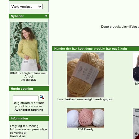
Nyheder
Dette produkt blev tilføjet
Kunder der har købt dette produkt har også købt
894189 Raglanbluse med
Angel
35,00DKK
MK
Hurtig søgning
Line .lækkert sommerligt blandingsgarn
Brug stikord til at finde
produktet du søger.
Avanceret søgning
Information
Fragt og returnering
Information om personlige
134 Candy
oplysninger
Kontakt os