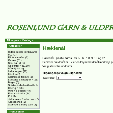
Til toppen
»
Katalog
»
Kategorier
Hæklenål
Uldprodukter færdigvarer
m.v.
(1)
Filt & Karteflor
(2)
Hæklenål i plastic, føres i str. 5 , 6, 7, 8, 9, 10 og 12
Garn->
(81)
Bemærk hæklenål nr. 12 er en Prym hæklenål med vejl. pri
Strik og Filt
(1)
Opskrifter->
(1130)
Vælg størrelse nedenfor
Dåbskjoler og
babytæpper
(11)
Tilgængelige valgmuligheder:
Kits->
(48)
julestrik og filt m.v.
(2)
Størrelse:
Lukketøj & knapper->
(11)
Bøger
(6)
Strikkepinde/hæklenåle &
tilbehø->
(36)
Wilfert´s design
(44)
Rest marked->
(34)
Knit Pro
strikkepinde/hæklenåle
(7)
Accessories
(1)
Strømpe & baby garn
(2)
Producenter