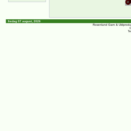
fredag 07 august, 2026
Rosenlund Garn & Uldprodu
C
Te