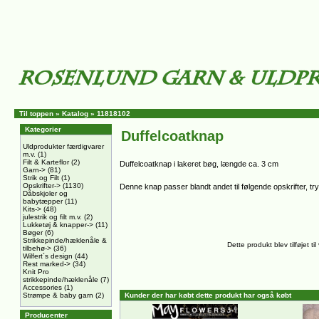
Til toppen
»
Katalog
»
11818102
Kategorier
Duffelcoatknap
Uldprodukter færdigvarer
m.v.
(1)
Filt & Karteflor
(2)
Duffelcoatknap i lakeret bøg, længde ca. 3 cm
Garn->
(81)
Strik og Filt
(1)
Opskrifter->
(1130)
Denne knap passer blandt andet til følgende opskrifter, t
Dåbskjoler og
babytæpper
(11)
Kits->
(48)
julestrik og filt m.v.
(2)
Lukketøj & knapper->
(11)
Bøger
(6)
Strikkepinde/hæklenåle &
Dette produkt blev tilføjet t
tilbehø->
(36)
Wilfert´s design
(44)
Rest marked->
(34)
Knit Pro
strikkepinde/hæklenåle
(7)
Accessories
(1)
Strømpe & baby garn
(2)
Kunder der har købt dette produkt har også købt
Producenter