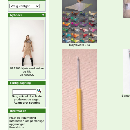
Nyheder
Mayflowers 3+4
893366 Kjole med striber
og kile
35,00DKK
Hurtig søgning
Bambus
Brug stikord til at finde
produktet du søger.
Avanceret søgning
Information
Fragt og returnering
Information om personlige
oplysninger
Kontakt os