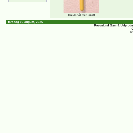
Hæklenål med skaft
torsdag 06 august, 2026
Rosenlund Garn & Uldprodu
C
Te