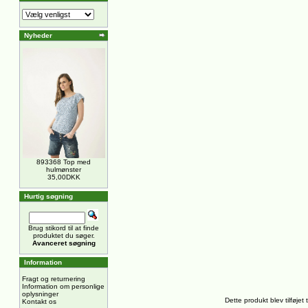
Nyheder
893368 Top med
hulmønster
35,00DKK
Hurtig søgning
Brug stikord til at finde
produktet du søger.
Avanceret søgning
Information
Fragt og returnering
Information om personlige
oplysninger
Dette produkt blev tilføjet
Kontakt os