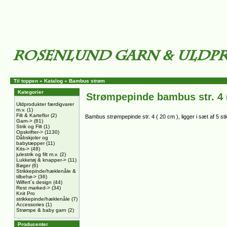
Til toppen
»
Katalog
»
Bambus strøm
Kategorier
Strømpepinde bambus str. 4
Uldprodukter færdigvarer
m.v.
(1)
Filt & Karteflor
(2)
Bambus strømpepinde str. 4 ( 20 cm ), ligger i sæt af 5 stk
Garn->
(81)
Strik og Filt
(1)
Opskrifter->
(1130)
Dåbskjoler og
babytæpper
(11)
Kits->
(48)
julestrik og filt m.v.
(2)
Lukketøj & knapper->
(11)
Bøger
(6)
Strikkepinde/hæklenåle &
tilbehø->
(36)
Wilfert´s design
(44)
Rest marked->
(34)
Knit Pro
strikkepinde/hæklenåle
(7)
Accessories
(1)
Strømpe & baby garn
(2)
Producenter