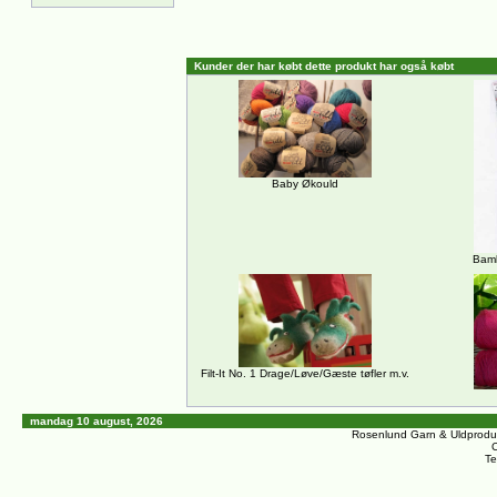
Kunder der har købt dette produkt har også købt
Baby Økould
Bamb
Filt-It No. 1 Drage/Løve/Gæste tøfler m.v.
mandag 10 august, 2026
Rosenlund Garn & Uldprodu
C
Te