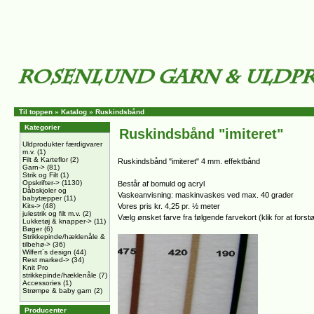
Til toppen
»
Katalog
»
Ruskindsbånd
Kategorier
Ruskindsbånd "imiteret"
Uldprodukter færdigvarer
m.v.
(1)
Filt & Karteflor
(2)
Ruskindsbånd "imiteret" 4 mm. effektbånd
Garn->
(81)
Strik og Filt
(1)
Opskrifter->
(1130)
Består af bomuld og acryl
Dåbskjoler og
Vaskeanvisning: maskinvaskes ved max. 40 grader
babytæpper
(11)
Kits->
(48)
Vores pris kr. 4,25 pr. ½ meter
julestrik og filt m.v.
(2)
Vælg ønsket farve fra følgende farvekort (klik for at forstø
Lukketøj & knapper->
(11)
Bøger
(6)
Strikkepinde/hæklenåle &
tilbehø->
(36)
Wilfert´s design
(44)
Rest marked->
(34)
Knit Pro
strikkepinde/hæklenåle
(7)
Accessories
(1)
Strømpe & baby garn
(2)
Producenter