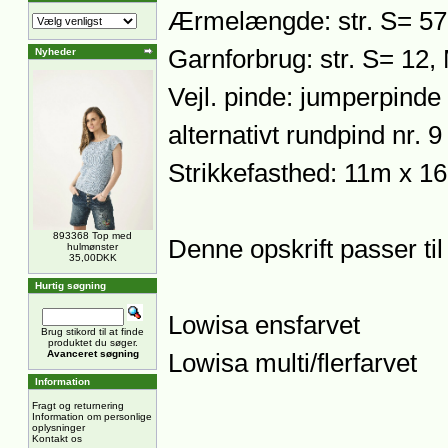
Ærmelængde: str. S= 57
Garnforbrug: str. S= 12,
Nyheder
Vejl. pinde: jumperpinde 
alternativt rundpind nr. 9
Strikkefasthed: 11m x 16
893368 Top med
Denne opskrift passer til
hulmønster
35,00DKK
Hurtig søgning
Lowisa ensfarvet
Brug stikord til at finde
produktet du søger.
Avanceret søgning
Lowisa multi/flerfarvet
Information
Fragt og returnering
Information om personlige
oplysninger
Kontakt os