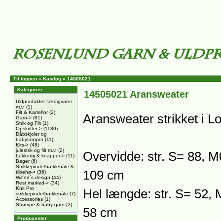
Til toppen
»
Katalog
»
14505021
Kategorier
14505021 Aransweater
Uldprodukter færdigvarer
m.v.
(1)
Filt & Karteflor
(2)
Aransweater strikket i L
Garn->
(81)
Strik og Filt
(1)
Opskrifter->
(1130)
Dåbskjoler og
babytæpper
(11)
Kits->
(48)
julestrik og filt m.v.
(2)
Overvidde: str. S= 88, M
Lukketøj & knapper->
(11)
Bøger
(6)
Strikkepinde/hæklenåle &
109 cm
tilbehø->
(36)
Wilfert´s design
(44)
Rest marked->
(34)
Knit Pro
Hel længde: str. S= 52, 
strikkepinde/hæklenåle
(7)
Accessories
(1)
Strømpe & baby garn
(2)
58 cm
Producenter