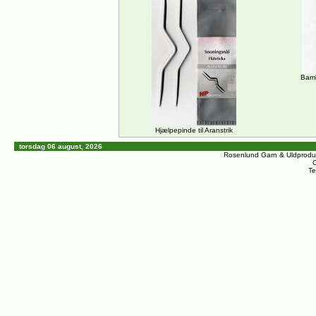
Bamb
Hjælpepinde til Aranstrik
torsdag 06 august, 2026
Rosenlund Garn & Uldprodu
C
Te