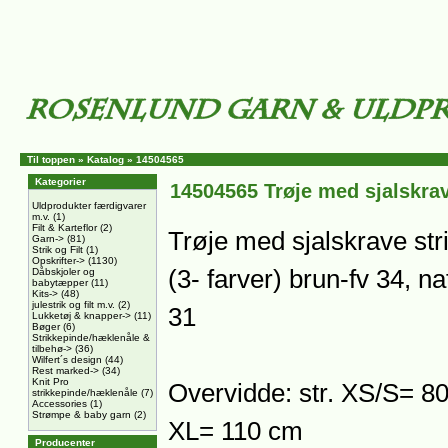
Til toppen
»
Katalog
»
14504565
Kategorier
14504565 Trøje med sjalskra
Uldprodukter færdigvarer
m.v.
(1)
Filt & Karteflor
(2)
Trøje med sjalskrave str
Garn->
(81)
Strik og Filt
(1)
Opskrifter->
(1130)
(3- farver) brun-fv 34, na
Dåbskjoler og
babytæpper
(11)
Kits->
(48)
julestrik og filt m.v.
(2)
31
Lukketøj & knapper->
(11)
Bøger
(6)
Strikkepinde/hæklenåle &
tilbehø->
(36)
Wilfert´s design
(44)
Rest marked->
(34)
Knit Pro
Overvidde: str. XS/S= 80
strikkepinde/hæklenåle
(7)
Accessories
(1)
Strømpe & baby garn
(2)
XL= 110 cm
Producenter