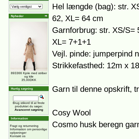
Hel længde (bag): str. 
62, XL= 64 cm
Nyheder
Garnforbrug: str. XS/S=
XL= 7+1+1
Vejl. pinde: jumperpind n
Strikkefasthed: 12m x 18
893366 Kjole med striber
og kile
35,00DKK
Garn til denne opskrift, t
Hurtig søgning
Brug stikord til at finde
produktet du søger.
Avanceret søgning
Cosy Wool
Information
Cosmo husk beregn garn
Fragt og returnering
Information om personlige
oplysninger
Kontakt os