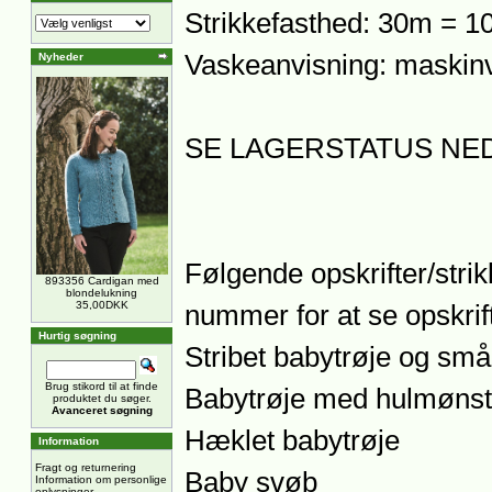
Strikkefasthed: 30m = 1
Vaskeanvisning: maskinv
Nyheder
SE LAGERSTATUS NE
Følgende opskrifter/strik
893356 Cardigan med
blondelukning
35,00DKK
nummer for at se opskrift
Hurtig søgning
Stribet babytrøje og små
Brug stikord til at finde
Babytrøje med hulmønst
produktet du søger.
Avanceret søgning
Hæklet babytrøje
Information
Fragt og returnering
Baby svøb
Information om personlige
oplysninger