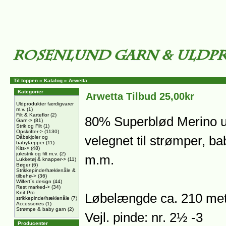
Til toppen
»
Katalog
»
Arwetta
Kategorier
Arwetta Tilbud 25,00kr
Uldprodukter færdigvarer
m.v.
(1)
Filt & Karteflor
(2)
80% Superblød Merino ul
Garn->
(81)
Strik og Filt
(1)
Opskrifter->
(1130)
velegnet til strømper, ba
Dåbskjoler og
babytæpper
(11)
Kits->
(48)
julestrik og filt m.v.
(2)
m.m.
Lukketøj & knapper->
(11)
Bøger
(6)
Strikkepinde/hæklenåle &
tilbehø->
(36)
Wilfert´s design
(44)
Rest marked->
(34)
Knit Pro
Løbelængde ca. 210 met
strikkepinde/hæklenåle
(7)
Accessories
(1)
Strømpe & baby garn
(2)
Vejl. pinde: nr. 2½ -3
Producenter