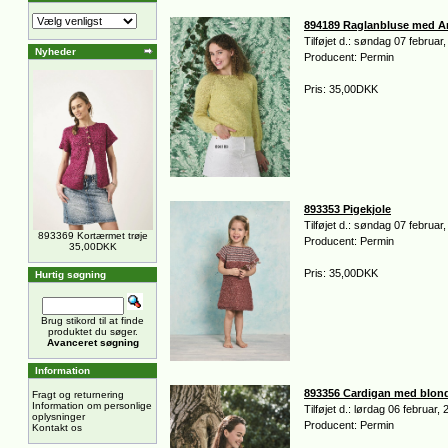
894189 Raglanbluse med A
Tilføjet d.: søndag 07 februar
Nyheder
Producent: Permin
Pris: 35,00DKK
893353 Pigekjole
Tilføjet d.: søndag 07 februar
893369 Kortærmet trøje
Producent: Permin
35,00DKK
Pris: 35,00DKK
Hurtig søgning
Brug stikord til at finde
produktet du søger.
Avanceret søgning
Information
893356 Cardigan med blon
Fragt og returnering
Information om personlige
Tilføjet d.: lørdag 06 februar,
oplysninger
Producent: Permin
Kontakt os