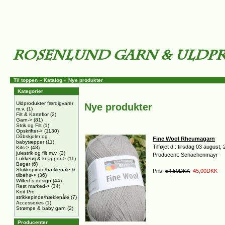
Til toppen
»
Katalog
»
Nye produkter
Kategorier
Uldprodukter færdigvarer
Nye produkter
m.v.
(1)
Filt & Karteflor
(2)
Garn->
(81)
Strik og Filt
(1)
Opskrifter->
(1130)
Dåbskjoler og
Fine Wool Rheumagarn
babytæpper
(11)
Tilføjet d.: tirsdag 03 august,
Kits->
(48)
julestrik og filt m.v.
(2)
Producent: Schachenmayr
Lukketøj & knapper->
(11)
Bøger
(6)
Strikkepinde/hæklenåle &
Pris:
54,50DKK
45,00DKK
tilbehø->
(36)
Wilfert´s design
(44)
Rest marked->
(34)
Knit Pro
strikkepinde/hæklenåle
(7)
Accessories
(1)
Strømpe & baby garn
(2)
Producenter