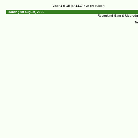
Viser
1
til
15
(af
1417
nye produkter)
søndag 09 august, 2026
Rosenlund Garn & Uldprodu
C
Te