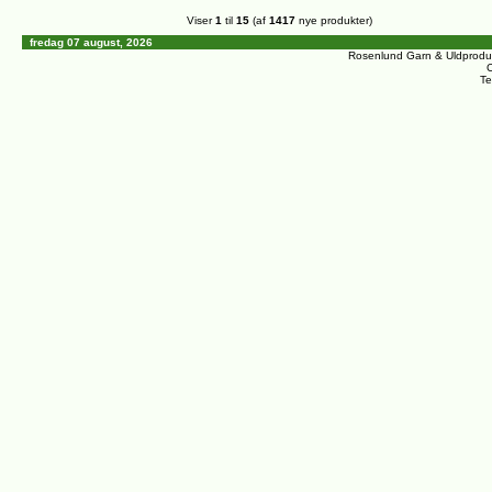
Viser
1
til
15
(af
1417
nye produkter)
fredag 07 august, 2026
Rosenlund Garn & Uldprodu
C
Te