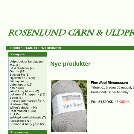
Til toppen
»
Katalog
»
Nye produkter
Kategorier
Uldprodukter færdigvarer
Nye produkter
m.v.
(1)
Filt & Karteflor
(2)
Garn->
(81)
Strik og Filt
(1)
Opskrifter->
(1130)
Dåbskjoler og
Fine Wool Rheumagarn
babytæpper
(11)
Tilføjet d.: tirsdag 03 august,
Kits->
(48)
julestrik og filt m.v.
(2)
Producent: Schachenmayr
Lukketøj & knapper->
(11)
Bøger
(6)
Strikkepinde/hæklenåle &
Pris:
54,50DKK
45,00DKK
tilbehø->
(36)
Wilfert´s design
(44)
Rest marked->
(34)
Knit Pro
strikkepinde/hæklenåle
(7)
Accessories
(1)
Strømpe & baby garn
(2)
Producenter