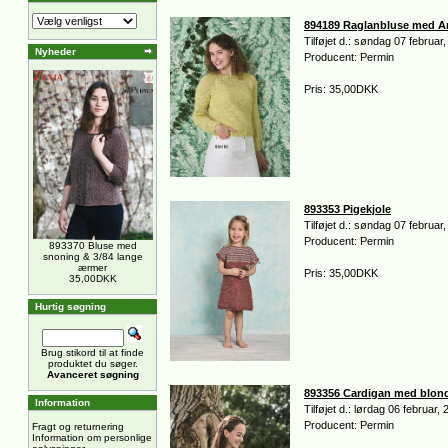
894189 Raglanbluse med A
Tilføjet d.: søndag 07 februar
Nyheder
Producent: Permin
Pris: 35,00DKK
893353 Pigekjole
Tilføjet d.: søndag 07 februar
Producent: Permin
893370 Bluse med
snoning & 3/84 lange
ærmer
Pris: 35,00DKK
35,00DKK
Hurtig søgning
Brug stikord til at finde
produktet du søger.
Avanceret søgning
893356 Cardigan med blon
Information
Tilføjet d.: lørdag 06 februar,
Producent: Permin
Fragt og returnering
Information om personlige