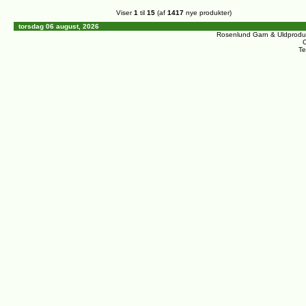
Viser
1
til
15
(af
1417
nye produkter)
torsdag 06 august, 2026
Rosenlund Garn & Uldprodu
C
Te