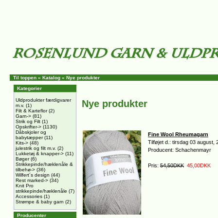
Til toppen
»
Katalog
»
Nye produkter
Kategorier
Uldprodukter færdigvarer
Nye produkter
m.v.
(1)
Filt & Karteflor
(2)
Garn->
(81)
Strik og Filt
(1)
Opskrifter->
(1130)
Dåbskjoler og
Fine Wool Rheumagarn
babytæpper
(11)
Tilføjet d.: tirsdag 03 august,
Kits->
(48)
julestrik og filt m.v.
(2)
Producent: Schachenmayr
Lukketøj & knapper->
(11)
Bøger
(6)
Strikkepinde/hæklenåle &
Pris:
54,50DKK
45,00DKK
tilbehø->
(36)
Wilfert´s design
(44)
Rest marked->
(34)
Knit Pro
strikkepinde/hæklenåle
(7)
Accessories
(1)
Strømpe & baby garn
(2)
Producenter