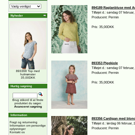
894189 Raglanbluse med A
Tilføjet d.: søndag 07 februar
Nyheder
Producent: Permin
Pris: 35,00DKK
893353 Pigekjole
Tilføjet d.: søndag 07 februar
893368 Top med
Producent: Permin
hulmønster
35,00DKK
Pris: 35,00DKK
Hurtig søgning
Brug stikord til at finde
produktet du søger.
Avanceret søgning
Information
893356 Cardigan med blon
Fragt og returnering
Tilføjet d.: lørdag 06 februar,
Information om personlige
Producent: Permin
oplysninger
Kontakt os