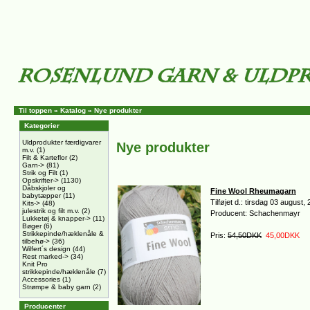
Til toppen
»
Katalog
»
Nye produkter
Kategorier
Uldprodukter færdigvarer
Nye produkter
m.v.
(1)
Filt & Karteflor
(2)
Garn->
(81)
Strik og Filt
(1)
Opskrifter->
(1130)
Dåbskjoler og
Fine Wool Rheumagarn
babytæpper
(11)
Tilføjet d.: tirsdag 03 august,
Kits->
(48)
julestrik og filt m.v.
(2)
Producent: Schachenmayr
Lukketøj & knapper->
(11)
Bøger
(6)
Strikkepinde/hæklenåle &
Pris:
54,50DKK
45,00DKK
tilbehø->
(36)
Wilfert´s design
(44)
Rest marked->
(34)
Knit Pro
strikkepinde/hæklenåle
(7)
Accessories
(1)
Strømpe & baby garn
(2)
Producenter