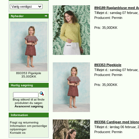
894189 Raglanbluse med A
Tilføjet d.: søndag 07 februar
Nyheder
Producent: Permin
Pris: 35,00DKK
893353 Pigekjole
Tilføjet d.: søndag 07 februar
893353 Pigekjole
Producent: Permin
35,00DKK
Pris: 35,00DKK
Hurtig søgning
Brug stikord til at finde
produktet du søger.
Avanceret søgning
Information
893356 Cardigan med blon
Fragt og returnering
Information om personlige
Tilføjet d.: lørdag 06 februar,
oplysninger
Producent: Permin
Kontakt os