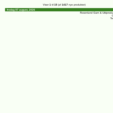
Viser
1
til
15
(af
1417
nye produkter)
fredag 07 august, 2026
Rosenlund Garn & Uldprodu
C
Te