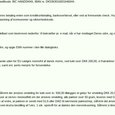
de Swiftkode: BIC HANDDKKK, IBAN nr. DK5363010001646044 .
eres betaling enten som kreditkortbetaling, bankoverførsel, eller ved at fremsende check. Hu
ndtastning af kortnummer og sikkerhedskode.
lbart som beskrevet nedenfor. Vi bekræfter pr. e-mail, når vi har modtaget Deres odre, og v
e, og opgiv EAN nummer i den lille dialogboks.
e lande uden for EU sælges momsfrit af dansk moms, ved køb over DKK 200,00, vi fratrække
0, samt evt. porto merpris for forsendelse.
.såfremt der ønskes omdeling for køb over kr. 500,00 tillægges et gebyr for omdeling DKK 2
 husk at skrive i beskedfelt om der ønskes omdeling, alle pakker over 50 gram, leveres med
se af ordre, at pakken er sendt med GLS eller DAO til nærmeste pakkeshop, såfremt det ønske
ed ekstra bestilling af f.eks. 1 stk. opskrift for at dække den meromkostning. Såfremt vi ikke ka