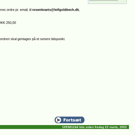
s ordre pr. email, til
rosenkvarts@leifgoldbech.dk
,
 DKK 250,00
at ordren skal gentages på et senere tidspunkt.
109381244 hits siden fredag 22 marts, 2002