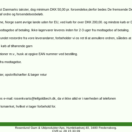
ost Danmarks takster, dog minimum DKK 50,00 pr. forsendelse,derfor bedes De fremsende Dere
af ordre og forsendelsesbeløb.
ne, Norge samt øvrige lande uden for EU, ved køb for over DKK 200,00. og mindste køb er
odtagelse af betaling. Ikke-lagervarer leveres inden for 2-3 uger fra modtagelse af betaling.
grundet restordre fra vore leverandører, forbeholder vi os ret til at annullere ordren, således 
 køb af tilhørende garn
itutioner m.v., husk at opgive EAN nummer ved bestilling.
 fra modtagelse.
er, opskriftshæfter & bøger retur
s e-mail: rosenkvarts@leifgoldbech.dk, da vi ikke altid er i nærheden af telefonen
prismærket, hvilket vi tager forbehold for.
Rosenlund Garn & Uldprodukter Aps, Humlebækvej 40, 3480 Fredensborg.
CVR nr. 28 15 33 09