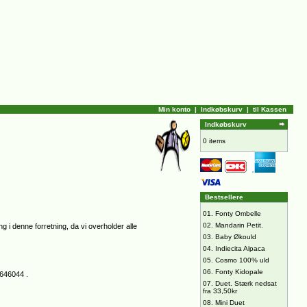
Min konto
|
Indkøbskurv
|
til Kassen
Indkøbskurv
0 items
Bestsellere
01.
Fonty Ombelle
02.
Mandarin Petit.
g i denne forretning, da vi overholder alle
03.
Baby Økould
04.
Indiecita Alpaca
05.
Cosmo 100% uld
06.
Fonty Kidopale
1646044 .
07.
Duet. Stærk nedsat
fra 33,50kr
08.
Mini Duet