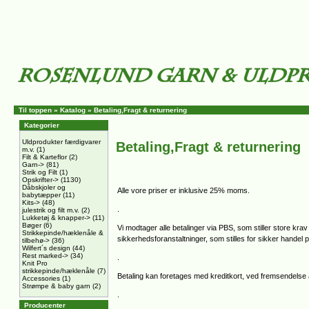
Til toppen
»
Katalog
»
Betaling,Fragt & returnering
Kategorier
Uldprodukter færdigvarer
Betaling,Fragt & returnering
m.v.
(1)
Filt & Karteflor
(2)
Garn->
(81)
Strik og Filt
(1)
Opskrifter->
(1130)
Dåbskjoler og
Alle vore priser er inklusive 25% moms.
babytæpper
(11)
Kits->
(48)
.
julestrik og filt m.v.
(2)
Lukketøj & knapper->
(11)
Bøger
(6)
Vi modtager alle betalinger via PBS, som stiller store krav
Strikkepinde/hæklenåle &
sikkerhedsforanstaltninger, som stilles for sikker handel på
tilbehø->
(36)
Wilfert´s design
(44)
Rest marked->
(34)
.
Knit Pro
strikkepinde/hæklenåle
(7)
Betaling kan foretages med kreditkort, ved fremsendelse 
Accessories
(1)
Strømpe & baby garn
(2)
.
Producenter