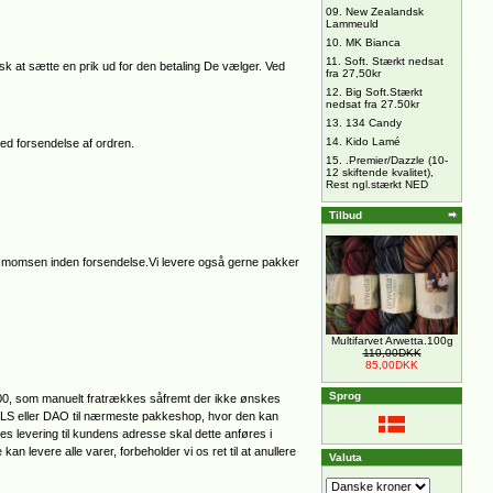
09.
New Zealandsk
Lammeuld
10.
MK Bianca
11.
Soft. Stærkt nedsat
sk at sætte en prik ud for den betaling De vælger. Ved
fra 27,50kr
12.
Big Soft.Stærkt
nedsat fra 27.50kr
13.
134 Candy
14.
Kido Lamé
ed forsendelse af ordren.
15.
.Premier/Dazzle (10-
12 skiftende kvalitet),
Rest ngl.stærkt NED
Tilbud
r momsen inden forsendelse.Vi levere også gerne pakker
Multifarvet Arwetta.100g
110,00DKK
85,00DKK
Sprog
0,00, som manuelt fratrækkes såfremt der ikke ønskes
 GLS eller DAO til nærmeste pakkeshop, hvor den kan
s levering til kundens adresse skal dette anføres i
n levere alle varer, forbeholder vi os ret til at anullere
Valuta