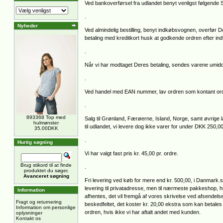
Ved bankoverførsel fra udlandet benyt venligst følgen
.
Nyheder
Ved almindelig bestilling, benyt indkøbsvognen, overfør D
betaling med kreditkort husk at godkende ordren efter i
.
Når vi har modtaget Deres betaling, sendes varene umidde
.
Ved handel med EAN nummer, lav ordren som kontant ordr
.
893368 Top med
Salg til Grønland, Færøerne, Island, Norge, samt øvrig
hulmønster
til udlandet, vi levere dog ikke varer for under DKK 250,0
35,00DKK
.
Hurtig søgning
Vi har valgt fast pris kr. 45,00 pr. ordre.
Brug stikord til at finde
.
produktet du søger.
Avanceret søgning
Fri levering ved køb for mere end kr. 500,00, i Danmark
levering til privatadresse, men til nærmeste pakkeshop,
Information
afhentes, det vil fremgå af vores skrivelse ved afsendel
Fragt og returnering
beskedfeltet, det koster kr. 20,00 ekstra som kan betales v
Information om personlige
ordren, hvis ikke vi har aftalt andet med kunden.
oplysninger
Kontakt os