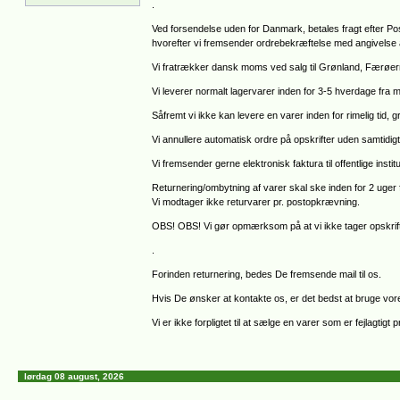
.
Ved forsendelse uden for Danmark, betales fragt efter P
hvorefter vi fremsender ordrebekræftelse med angivelse 
Vi fratrækker dansk moms ved salg til Grønland, Færøer
Vi leverer normalt lagervarer inden for 3-5 hverdage fra m
Såfremt vi ikke kan levere en varer inden for rimelig tid, 
Vi annullere automatisk ordre på opskrifter uden samtidigt
Vi fremsender gerne elektronisk faktura til offentlige inst
Returnering/ombytning af varer skal ske inden for 2 uger
Vi modtager ikke returvarer pr. postopkrævning.
OBS! OBS! Vi gør opmærksom på at vi ikke tager opskrift
.
Forinden returnering, bedes De fremsende mail til os.
Hvis De ønsker at kontakte os, er det bedst at bruge vore
Vi er ikke forpligtet til at sælge en varer som er fejlagtigt 
lørdag 08 august, 2026