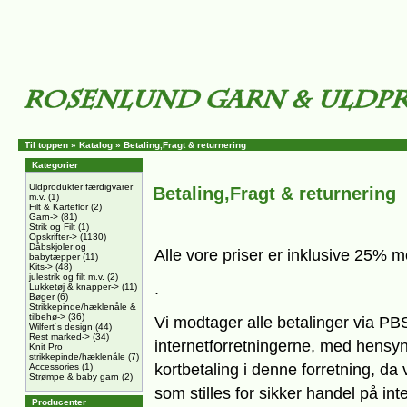
Til toppen
»
Katalog
»
Betaling,Fragt & returnering
Kategorier
Uldprodukter færdigvarer
Betaling,Fragt & returnering
m.v.
(1)
Filt & Karteflor
(2)
Garn->
(81)
Strik og Filt
(1)
Opskrifter->
(1130)
Dåbskjoler og
Alle vore priser er inklusive 25% 
babytæpper
(11)
Kits->
(48)
julestrik og filt m.v.
(2)
.
Lukketøj & knapper->
(11)
Bøger
(6)
Strikkepinde/hæklenåle &
tilbehø->
(36)
Vi modtager alle betalinger via PBS,
Wilfert´s design
(44)
Rest marked->
(34)
internetforretningerne, med hensyn
Knit Pro
strikkepinde/hæklenåle
(7)
kortbetaling i denne forretning, da 
Accessories
(1)
Strømpe & baby garn
(2)
som stilles for sikker handel på inte
Producenter