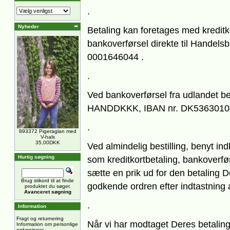
.
Nyheder
Betaling kan foretages med kreditk
bankoverførsel direkte til Handels
0001646044 .
.
Ved bankoverførsel fra udlandet be
HANDDKKK, IBAN nr. DK5363010
.
893372 Pigeraglan med
V-hals
35,00DKK
Ved almindelig bestilling, benyt i
Hurtig søgning
som kreditkortbetaling, bankoverfø
sætte en prik ud for den betaling 
Brug stikord til at finde
godkende ordren efter indtastning
produktet du søger.
Avanceret søgning
.
Information
Fragt og returnering
Når vi har modtaget Deres betalin
Information om personlige
oplysninger