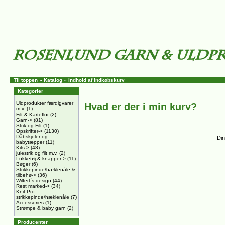
Til toppen
»
Katalog
»
Indhold af indkøbskurv
Kategorier
Uldprodukter færdigvarer
Hvad er der i min kurv?
m.v.
(1)
Filt & Karteflor
(2)
Garn->
(81)
Strik og Filt
(1)
Opskrifter->
(1130)
Dåbskjoler og
Din
babytæpper
(11)
Kits->
(48)
julestrik og filt m.v.
(2)
Lukketøj & knapper->
(11)
Bøger
(6)
Strikkepinde/hæklenåle &
tilbehø->
(36)
Wilfert´s design
(44)
Rest marked->
(34)
Knit Pro
strikkepinde/hæklenåle
(7)
Accessories
(1)
Strømpe & baby garn
(2)
Producenter