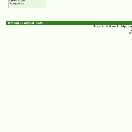
oplysninger
Kontakt os
torsdag 06 august, 2026
Rosenlund Garn & Uldprodu
C
Te