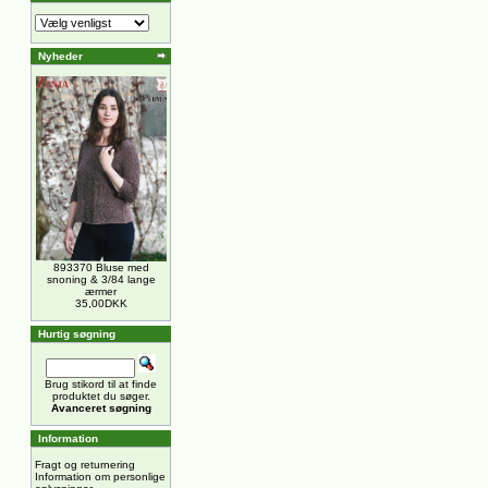
Nyheder
893370 Bluse med
snoning & 3/84 lange
ærmer
35,00DKK
Hurtig søgning
Brug stikord til at finde
produktet du søger.
Avanceret søgning
Information
Fragt og returnering
Information om personlige