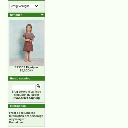
Nyheder
893353 Pigekjole
35,00DKK
Hurtig søgning
Brug stikord til at finde
produktet du søger.
Avanceret søgning
Information
Fragt og returnering
Information om personlige
oplysninger
Kontakt os