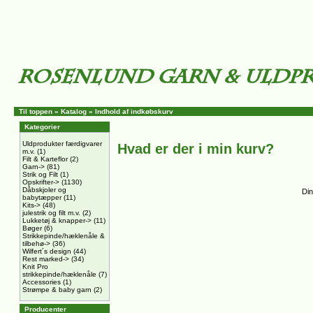
Til toppen
»
Katalog
»
Indhold af indkøbskurv
Kategorier
Uldprodukter færdigvarer
Hvad er der i min kurv?
m.v.
(1)
Filt & Karteflor
(2)
Garn->
(81)
Strik og Filt
(1)
Opskrifter->
(1130)
Dåbskjoler og
Din
babytæpper
(11)
Kits->
(48)
julestrik og filt m.v.
(2)
Lukketøj & knapper->
(11)
Bøger
(6)
Strikkepinde/hæklenåle &
tilbehø->
(36)
Wilfert´s design
(44)
Rest marked->
(34)
Knit Pro
strikkepinde/hæklenåle
(7)
Accessories
(1)
Strømpe & baby garn
(2)
Producenter