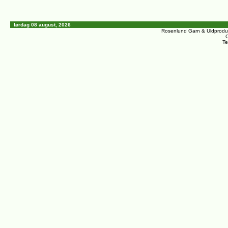
lørdag 08 august, 2026
Rosenlund Garn & Uldprodu
C
Te