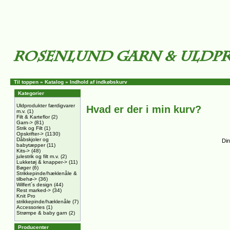
Til toppen
»
Katalog
»
Indhold af indkøbskurv
Kategorier
Uldprodukter færdigvarer
Hvad er der i min kurv?
m.v.
(1)
Filt & Karteflor
(2)
Garn->
(81)
Strik og Filt
(1)
Opskrifter->
(1130)
Dåbskjoler og
Din
babytæpper
(11)
Kits->
(48)
julestrik og filt m.v.
(2)
Lukketøj & knapper->
(11)
Bøger
(6)
Strikkepinde/hæklenåle &
tilbehø->
(36)
Wilfert´s design
(44)
Rest marked->
(34)
Knit Pro
strikkepinde/hæklenåle
(7)
Accessories
(1)
Strømpe & baby garn
(2)
Producenter