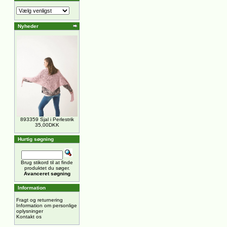
Nyheder
893359 Sjal i Perlestrik
35,00DKK
Hurtig søgning
Brug stikord til at finde
produktet du søger.
Avanceret søgning
Information
Fragt og returnering
Information om personlige
oplysninger
Kontakt os