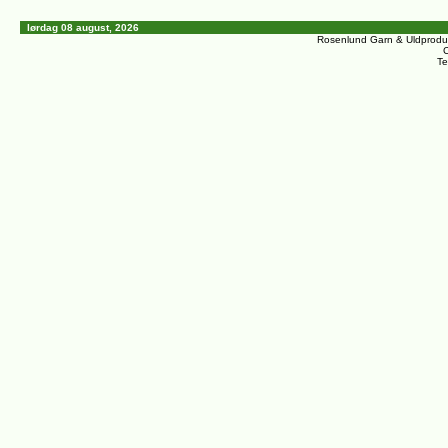
lørdag 08 august, 2026
Rosenlund Garn & Uldprodu
C
Te