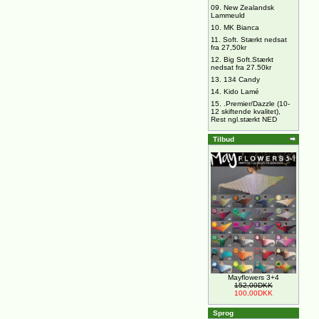
09.
New Zealandsk
Lammeuld
10.
MK Bianca
11.
Soft. Stærkt nedsat
fra 27,50kr
12.
Big Soft.Stærkt
nedsat fra 27.50kr
13.
134 Candy
14.
Kido Lamé
15.
.Premier/Dazzle (10-
12 skiftende kvalitet),
Rest ngl.stærkt NED
Tilbud
Mayflowers 3+4
152,00DKK
100,00DKK
Sprog