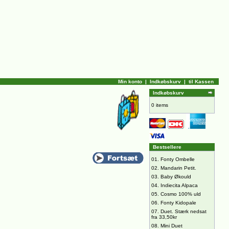
Min konto
|
Indkøbskurv
|
til Kassen
Indkøbskurv
0 items
Bestsellere
01.
Fonty Ombelle
02.
Mandarin Petit.
03.
Baby Økould
04.
Indiecita Alpaca
05.
Cosmo 100% uld
06.
Fonty Kidopale
07.
Duet. Stærk nedsat
fra 33,50kr
08.
Mini Duet