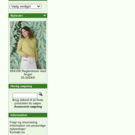
Nyheder
894189 Raglanbluse med
Angel
35,00DKK
Hurtig søgning
Brug stikord til at finde
produktet du søger.
Avanceret søgning
Information
Fragt og returnering
Information om personlige
oplysninger
Kontakt os