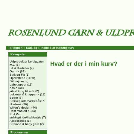
Til toppen
»
Katalog
»
Indhold af indkøbskurv
Kategorier
Uldprodukter færdigvarer
Hvad er der i min kurv?
m.v.
(1)
Filt & Karteflor
(2)
Garn->
(81)
Strik og Filt
(1)
Opskrifter->
(1130)
Dåbskjoler og
babytæpper
(11)
Kits->
(48)
julestrik og filt m.v.
(2)
Lukketøj & knapper->
(11)
Bøger
(6)
Strikkepinde/hæklenåle &
tilbehø->
(36)
Wilfert´s design
(44)
Rest marked->
(34)
Knit Pro
strikkepinde/hæklenåle
(7)
Accessories
(1)
Strømpe & baby garn
(2)
Producenter