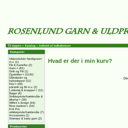
Til toppen
»
Katalog
»
Indhold af indkøbskurv
Kategorier
Uldprodukter færdigvarer
Hvad er der i min kurv?
m.v.
(1)
Filt & Karteflor
(2)
Garn->
(81)
Strik og Filt
(1)
Opskrifter->
(1130)
Dåbskjoler og
Din
babytæpper
(11)
Kits->
(48)
julestrik og filt m.v.
(2)
Lukketøj & knapper->
(11)
Bøger
(6)
Strikkepinde/hæklenåle &
tilbehø->
(36)
Wilfert´s design
(44)
Rest marked->
(34)
Knit Pro
strikkepinde/hæklenåle
(7)
Accessories
(1)
Strømpe & baby garn
(2)
Producenter