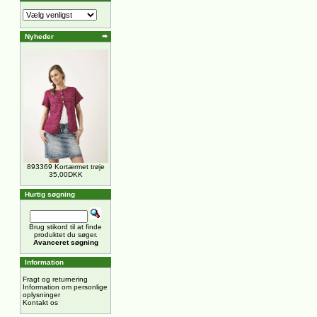
Nyheder
893369 Kortærmet trøje
35,00DKK
Hurtig søgning
Brug stikord til at finde
produktet du søger.
Avanceret søgning
Information
Fragt og returnering
Information om personlige
oplysninger
Kontakt os