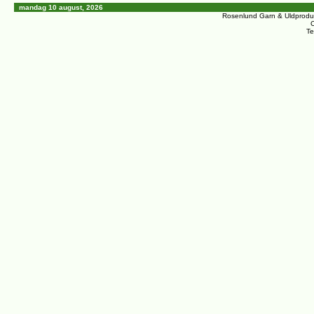
mandag 10 august, 2026
Rosenlund Garn & Uldprodu
C
Te