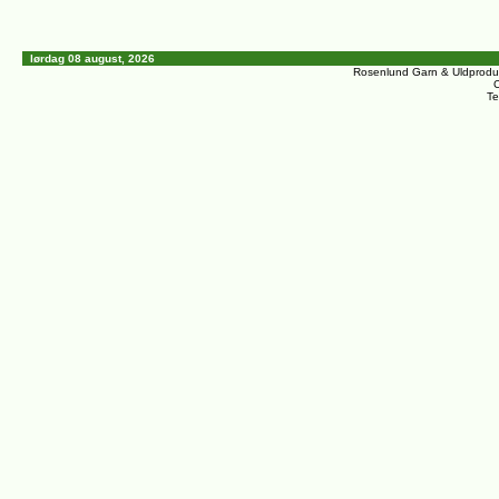
lørdag 08 august, 2026
Rosenlund Garn & Uldprodu
C
Te