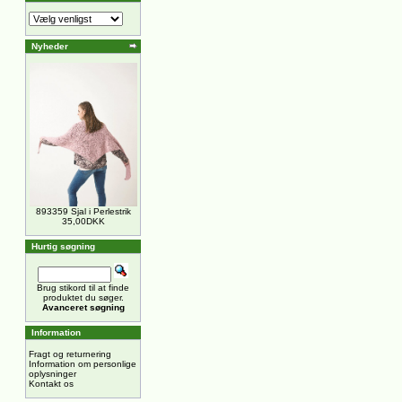
Nyheder
893359 Sjal i Perlestrik
35,00DKK
Hurtig søgning
Brug stikord til at finde
produktet du søger.
Avanceret søgning
Information
Fragt og returnering
Information om personlige
oplysninger
Kontakt os