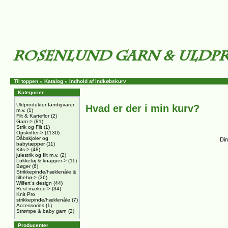
Til toppen
»
Katalog
»
Indhold af indkøbskurv
Kategorier
Uldprodukter færdigvarer
Hvad er der i min kurv?
m.v.
(1)
Filt & Karteflor
(2)
Garn->
(81)
Strik og Filt
(1)
Opskrifter->
(1130)
Dåbskjoler og
Din
babytæpper
(11)
Kits->
(48)
julestrik og filt m.v.
(2)
Lukketøj & knapper->
(11)
Bøger
(6)
Strikkepinde/hæklenåle &
tilbehø->
(36)
Wilfert´s design
(44)
Rest marked->
(34)
Knit Pro
strikkepinde/hæklenåle
(7)
Accessories
(1)
Strømpe & baby garn
(2)
Producenter