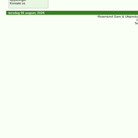
Kontakt os
torsdag 06 august, 2026
Rosenlund Garn & Uldprodu
C
Te