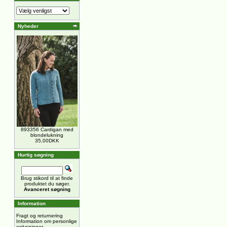
Nyheder
893356 Cardigan med
blondelukning
35,00DKK
Hurtig søgning
Brug stikord til at finde
produktet du søger.
Avanceret søgning
Information
Fragt og returnering
Information om personlige
oplysninger