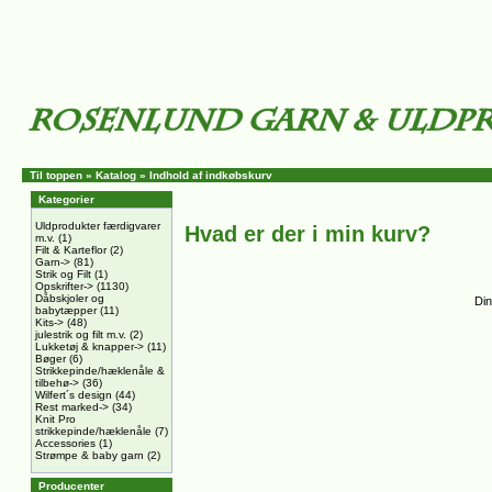
Til toppen
»
Katalog
»
Indhold af indkøbskurv
Kategorier
Uldprodukter færdigvarer
Hvad er der i min kurv?
m.v.
(1)
Filt & Karteflor
(2)
Garn->
(81)
Strik og Filt
(1)
Opskrifter->
(1130)
Dåbskjoler og
Din
babytæpper
(11)
Kits->
(48)
julestrik og filt m.v.
(2)
Lukketøj & knapper->
(11)
Bøger
(6)
Strikkepinde/hæklenåle &
tilbehø->
(36)
Wilfert´s design
(44)
Rest marked->
(34)
Knit Pro
strikkepinde/hæklenåle
(7)
Accessories
(1)
Strømpe & baby garn
(2)
Producenter