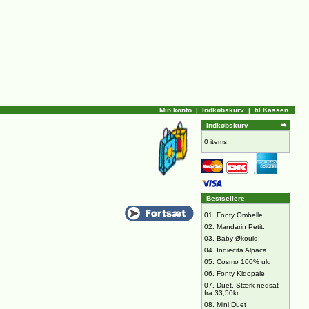
Min konto
|
Indkøbskurv
|
til Kassen
Indkøbskurv
0 items
Bestsellere
01.
Fonty Ombelle
02.
Mandarin Petit.
03.
Baby Økould
04.
Indiecita Alpaca
05.
Cosmo 100% uld
06.
Fonty Kidopale
07.
Duet. Stærk nedsat
fra 33,50kr
08.
Mini Duet