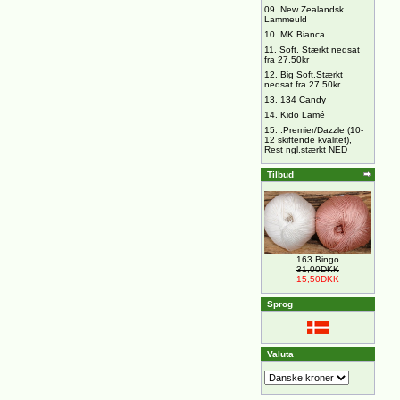
09.
New Zealandsk
Lammeuld
10.
MK Bianca
11.
Soft. Stærkt nedsat
fra 27,50kr
12.
Big Soft.Stærkt
nedsat fra 27.50kr
13.
134 Candy
14.
Kido Lamé
15.
.Premier/Dazzle (10-
12 skiftende kvalitet),
Rest ngl.stærkt NED
Tilbud
163 Bingo
31,00DKK
15,50DKK
Sprog
Valuta