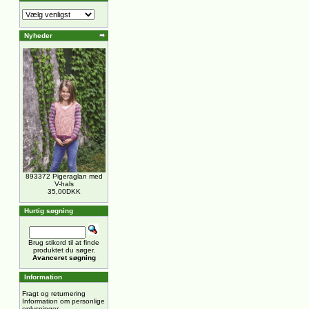
Nyheder
893372 Pigeraglan med
V-hals
35,00DKK
Hurtig søgning
Brug stikord til at finde
produktet du søger.
Avanceret søgning
Information
Fragt og returnering
Information om personlige
oplysninger