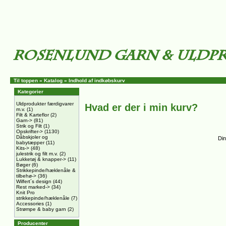
Til toppen
»
Katalog
»
Indhold af indkøbskurv
Kategorier
Uldprodukter færdigvarer
Hvad er der i min kurv?
m.v.
(1)
Filt & Karteflor
(2)
Garn->
(81)
Strik og Filt
(1)
Opskrifter->
(1130)
Dåbskjoler og
Din
babytæpper
(11)
Kits->
(48)
julestrik og filt m.v.
(2)
Lukketøj & knapper->
(11)
Bøger
(6)
Strikkepinde/hæklenåle &
tilbehø->
(36)
Wilfert´s design
(44)
Rest marked->
(34)
Knit Pro
strikkepinde/hæklenåle
(7)
Accessories
(1)
Strømpe & baby garn
(2)
Producenter