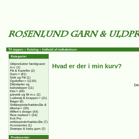
Til toppen
»
Katalog
»
Indhold af indkøbskurv
Kategorier
Uldprodukter færdigvarer
Hvad er der i min kurv?
m.v.
(1)
Filt & Karteflor
(2)
Garn->
(81)
Strik og Filt
(1)
Opskrifter->
(1130)
Dåbskjoler og
Din
babytæpper
(11)
Kits->
(48)
julestrik og filt m.v.
(2)
Lukketøj & knapper->
(11)
Bøger
(6)
Strikkepinde/hæklenåle &
tilbehø->
(36)
Wilfert´s design
(44)
Rest marked->
(34)
Knit Pro
strikkepinde/hæklenåle
(7)
Accessories
(1)
Strømpe & baby garn
(2)
Producenter