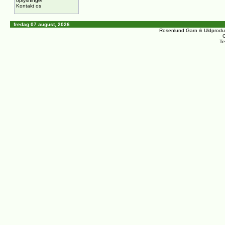
oplysninger
Kontakt os
fredag 07 august, 2026
Rosenlund Garn & Uldprodu
C
Te