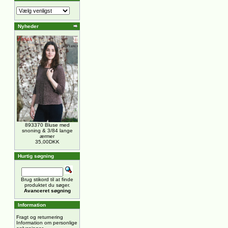
Nyheder
893370 Bluse med
snoning & 3/84 lange
ærmer
35,00DKK
Hurtig søgning
Brug stikord til at finde
produktet du søger.
Avanceret søgning
Information
Fragt og returnering
Information om personlige