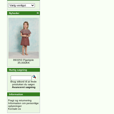
Nyheder
893353 Pigekjole
35,00DKK
Hurtig søgning
Brug stikord til at finde
produktet du søger.
Avanceret søgning
Information
Fragt og returnering
Information om personlige
oplysninger
Kontakt os