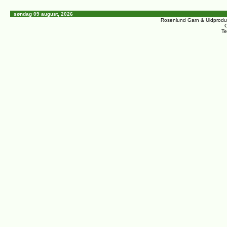
søndag 09 august, 2026
Rosenlund Garn & Uldprodu
C
Te