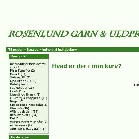
Til toppen
»
Katalog
»
Indhold af indkøbskurv
Kategorier
Uldprodukter færdigvarer
Hvad er der i min kurv?
m.v.
(1)
Filt & Karteflor
(2)
Garn->
(81)
Strik og Filt
(1)
Opskrifter->
(1130)
Dåbskjoler og
Din
babytæpper
(11)
Kits->
(48)
julestrik og filt m.v.
(2)
Lukketøj & knapper->
(11)
Bøger
(6)
Strikkepinde/hæklenåle &
tilbehø->
(36)
Wilfert´s design
(44)
Rest marked->
(34)
Knit Pro
strikkepinde/hæklenåle
(7)
Accessories
(1)
Strømpe & baby garn
(2)
Producenter