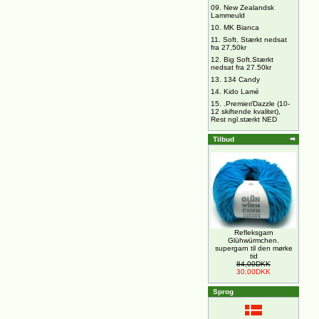
09.
New Zealandsk
Lammeuld
10.
MK Bianca
11.
Soft. Stærkt nedsat
fra 27,50kr
12.
Big Soft.Stærkt
nedsat fra 27.50kr
13.
134 Candy
14.
Kido Lamé
15.
.Premier/Dazzle (10-
12 skiftende kvalitet),
Rest ngl.stærkt NED
Tilbud
Refleksgarn
Glühwürmchen.
supergarn til den mørke
tid
84,00DKK
30,00DKK
Sprog