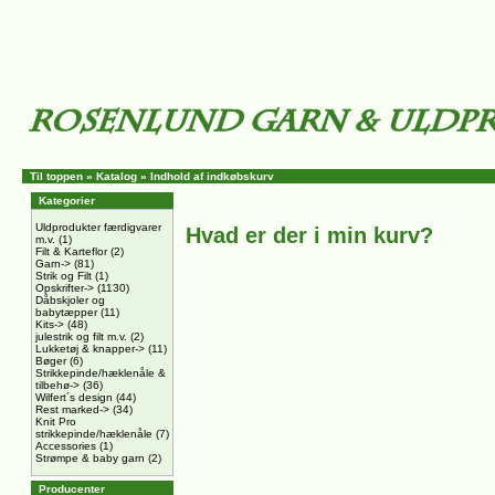
Til toppen
»
Katalog
»
Indhold af indkøbskurv
Kategorier
Uldprodukter færdigvarer
Hvad er der i min kurv?
m.v.
(1)
Filt & Karteflor
(2)
Garn->
(81)
Strik og Filt
(1)
Opskrifter->
(1130)
Dåbskjoler og
babytæpper
(11)
Kits->
(48)
julestrik og filt m.v.
(2)
Lukketøj & knapper->
(11)
Bøger
(6)
Strikkepinde/hæklenåle &
tilbehø->
(36)
Wilfert´s design
(44)
Rest marked->
(34)
Knit Pro
strikkepinde/hæklenåle
(7)
Accessories
(1)
Strømpe & baby garn
(2)
Producenter