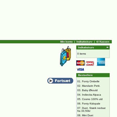
Min konto
|
Indkøbskurv
|
til Kassen
Indkøbskurv
0 items
Bestsellere
01.
Fonty Ombelle
02.
Mandarin Petit.
03.
Baby Økould
04.
Indiecita Alpaca
05.
Cosmo 100% uld
06.
Fonty Kidopale
07.
Duet. Stærk nedsat
fra 33,50kr
08.
Mini Duet