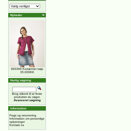
Nyheder
893369 Kortærmet trøje
35,00DKK
Hurtig søgning
Brug stikord til at finde
produktet du søger.
Avanceret søgning
Information
Fragt og returnering
Information om personlige
oplysninger
Kontakt os