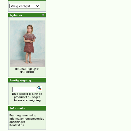
Nyheder
893353 Pigekjole
35,00DKK
Hurtig søgning
Brug stikord til at finde
produktet du søger.
Avanceret søgning
Information
Fragt og returnering
Information om personlige
oplysninger
Kontakt os