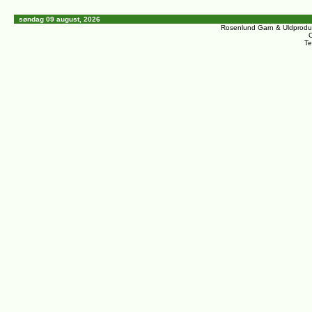
søndag 09 august, 2026
Rosenlund Garn & Uldprodu
C
Te