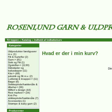
Til toppen
»
Katalog
»
Indhold af indkøbskurv
Kategorier
Uldprodukter færdigvarer
Hvad er der i min kurv?
m.v.
(1)
Filt & Karteflor
(2)
Garn->
(81)
Strik og Filt
(1)
Opskrifter->
(1130)
Dåbskjoler og
Din
babytæpper
(11)
Kits->
(48)
julestrik og filt m.v.
(2)
Lukketøj & knapper->
(11)
Bøger
(6)
Strikkepinde/hæklenåle &
tilbehø->
(36)
Wilfert´s design
(44)
Rest marked->
(34)
Knit Pro
strikkepinde/hæklenåle
(7)
Accessories
(1)
Strømpe & baby garn
(2)
Producenter