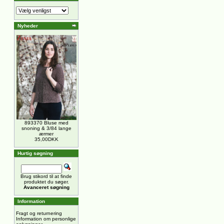
Nyheder
893370 Bluse med
snoning & 3/84 lange
ærmer
35,00DKK
Hurtig søgning
Brug stikord til at finde
produktet du søger.
Avanceret søgning
Information
Fragt og returnering
Information om personlige