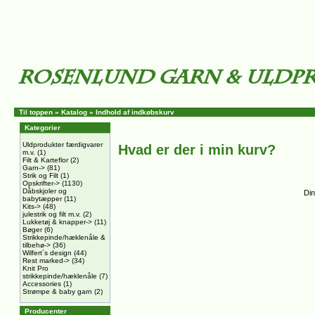
Til toppen
»
Katalog
»
Indhold af indkøbskurv
Kategorier
Uldprodukter færdigvarer
Hvad er der i min kurv?
m.v.
(1)
Filt & Karteflor
(2)
Garn->
(81)
Strik og Filt
(1)
Opskrifter->
(1130)
Dåbskjoler og
Din
babytæpper
(11)
Kits->
(48)
julestrik og filt m.v.
(2)
Lukketøj & knapper->
(11)
Bøger
(6)
Strikkepinde/hæklenåle &
tilbehø->
(36)
Wilfert´s design
(44)
Rest marked->
(34)
Knit Pro
strikkepinde/hæklenåle
(7)
Accessories
(1)
Strømpe & baby garn
(2)
Producenter