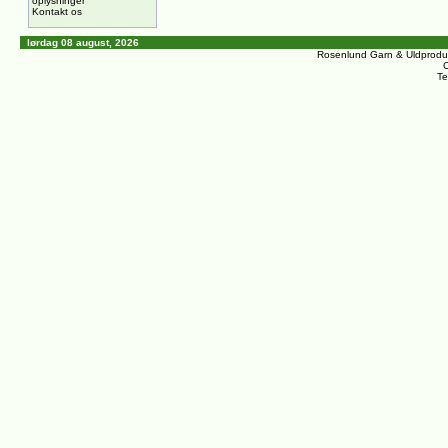
oplysninger
Kontakt os
lørdag 08 august, 2026
Rosenlund Garn & Uldprodu
C
Te