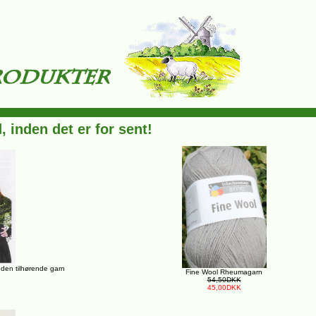
, inden det er for sent!
 uden tilhørende garn
Fine Wool Rheumagarn
54,50DKK
45,00DKK