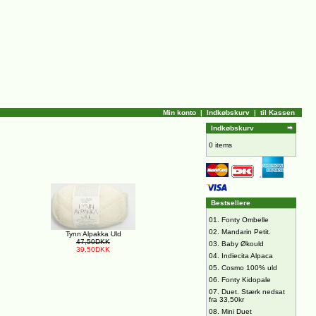
Min konto
|
Indkøbskurv
|
til Kassen
Indkøbskurv
0 items
Bestsellere
01.
Fonty Ombelle
02.
Mandarin Petit.
Tynn Alpakka Uld
47,50DKK
03.
Baby Økould
39,50DKK
04.
Indiecita Alpaca
05.
Cosmo 100% uld
06.
Fonty Kidopale
07.
Duet. Stærk nedsat
fra 33,50kr
08.
Mini Duet