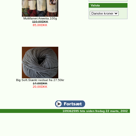
Valuta
Multifarvet Arwetta.100g
110,00DKK
85,00DKK
Big Soft.Stærkt nedsat fra 27.50kr
17,00DKK
20,00DKK
109362595 hits siden fredag 22 marts, 2002