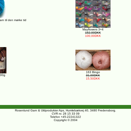
n til den mørke tid
Mayflowers 3+4
152,00DKK
100,00DKK
163 Bingo
100g
31,00DKK
15,50DKK
Rosenlund Garn & Uldprodukter Aps, Humlebækvej 40, 3480 Fredensborg.
CVR nr. 28 15 33 09
Telefon +45-22241322
Copyright © 2004