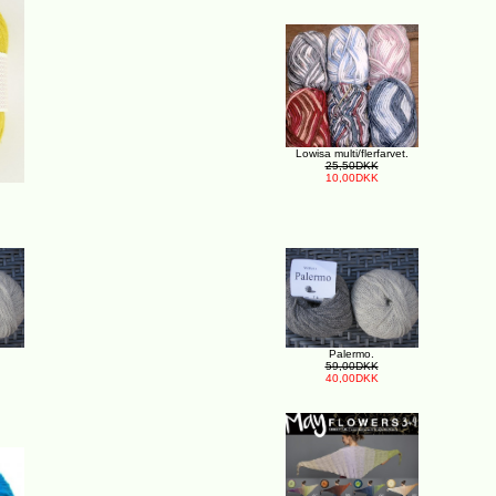
Lowisa multi/flerfarvet.
25,50DKK
10,00DKK
Palermo.
59,00DKK
40,00DKK