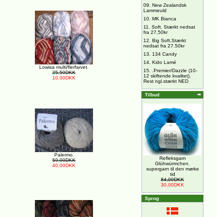
09.
New Zealandsk
Lammeuld
10.
MK Bianca
11.
Soft. Stærkt nedsat
fra 27,50kr
12.
Big Soft.Stærkt
nedsat fra 27.50kr
13.
134 Candy
14.
Kido Lamé
Lowisa multi/flerfarvet.
15.
.Premier/Dazzle (10-
25,50DKK
12 skiftende kvalitet),
10,00DKK
Rest ngl.stærkt NED
Tilbud
Palermo.
Refleksgarn
59,00DKK
Glühwürmchen.
40,00DKK
supergarn til den mørke
tid
84,00DKK
30,00DKK
Sprog