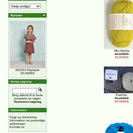
Nyheder
Mini Alpaka
44,00DKK
33,00DKK
893353 Pigekjole
35,00DKK
Hurtig søgning
Palermo.
Brug stikord til at finde
59,00DKK
produktet du søger.
40,00DKK
Avanceret søgning
Information
Fragt og returnering
Information om personlige
oplysninger
Kontakt os