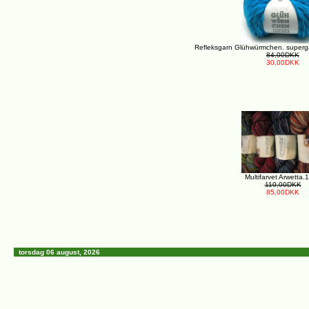
Refleksgarn Glühwürmchen. supergar
84,00DKK
30,00DKK
Multifarvet Arwetta.
110,00DKK
85,00DKK
torsdag 06 august, 2026