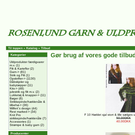
Til toppen
»
Katalog
»
Tilbud
Gør brug af vores gode tilbud
Kategorier
Uldprodukter færdigvarer
m.v.
(1)
Filt & Karteflor
(2)
Garn->
(81)
Strik og Filt
(1)
Opskrifter->
(1130)
Dåbskjoler og
babytæpper
(11)
Kits->
(48)
julestrik og filt m.v.
(2)
Lukketøj & knapper->
(11)
Bøger
(6)
Strikkepinde/hæklenåle &
tilbehø->
(36)
Wilfert´s design
(44)
Rest marked->
(34)
F 10 Hæklet sjal stort & lille sælges
Knit Pro
50,00DKK
strikkepinde/hæklenåle
(7)
40,00DKK
Accessories
(1)
Strømpe & baby garn
(2)
Producenter