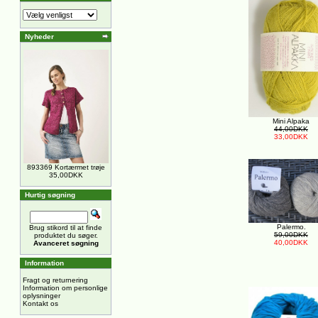
Nyheder
Mini Alpaka
44,00DKK
33,00DKK
893369 Kortærmet trøje
35,00DKK
Hurtig søgning
Palermo.
Brug stikord til at finde
59,00DKK
produktet du søger.
40,00DKK
Avanceret søgning
Information
Fragt og returnering
Information om personlige
oplysninger
Kontakt os