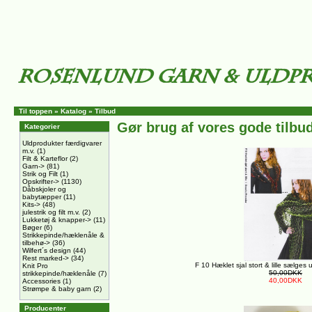
Til toppen
»
Katalog
»
Tilbud
Gør brug af vores gode tilbud
Kategorier
Uldprodukter færdigvarer
m.v.
(1)
Filt & Karteflor
(2)
Garn->
(81)
Strik og Filt
(1)
Opskrifter->
(1130)
Dåbskjoler og
babytæpper
(11)
Kits->
(48)
julestrik og filt m.v.
(2)
Lukketøj & knapper->
(11)
Bøger
(6)
Strikkepinde/hæklenåle &
tilbehø->
(36)
Wilfert´s design
(44)
Rest marked->
(34)
F 10 Hæklet sjal stort & lille sælges
Knit Pro
50,00DKK
strikkepinde/hæklenåle
(7)
40,00DKK
Accessories
(1)
Strømpe & baby garn
(2)
Producenter