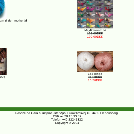
n til den mørke tid
Mayflowers 3+4
152,00DKK
100,00DKK
163 Bingo
100g
31,00DKK
15,50DKK
Rosenlund Garn & Uldprodukter Aps, Humlebækvej 40, 3480 Fredensborg.
CVR nr. 28 15 33 09
Telefon +45-22241322
Copyright © 2004