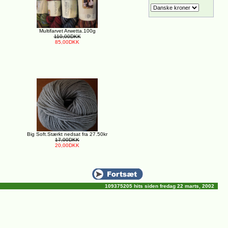
Multifarvet Arwetta.100g
110,00DKK
85,00DKK
Big Soft.Stærkt nedsat fra 27.50kr
17,00DKK
20,00DKK
109375205 hits siden fredag 22 marts, 2002