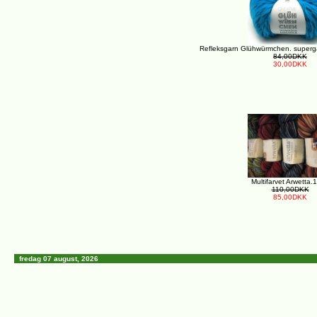
Refleksgarn Glühwürmchen. supergar
84,00DKK
30,00DKK
Multifarvet Arwetta.
110,00DKK
85,00DKK
fredag 07 august, 2026