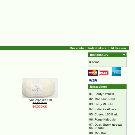
Min konto
|
Indkøbskurv
|
til Kassen
Indkøbskurv
0 items
Bestsellere
01.
Fonty Ombelle
02.
Mandarin Petit.
Tynn Alpakka Uld
47,50DKK
03.
Baby Økould
39,50DKK
04.
Indiecita Alpaca
05.
Cosmo 100% uld
06.
Fonty Kidopale
07.
Duet. Stærk nedsat
fra 33,50kr
08.
Mini Duet