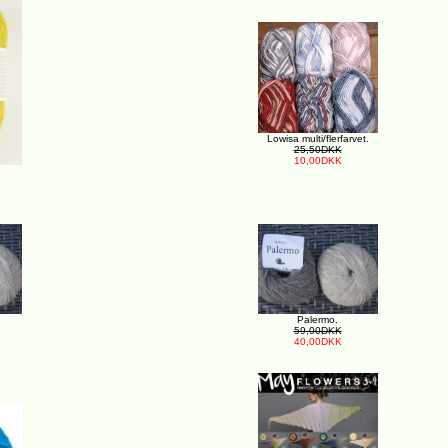
Lowisa multi/flerfarvet.
25,50DKK
10,00DKK
Palermo.
59,00DKK
40,00DKK