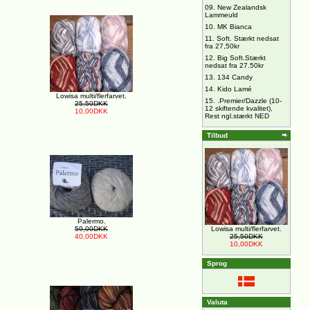
09.
New Zealandsk
Lammeuld
10.
MK Bianca
11.
Soft. Stærkt nedsat
fra 27,50kr
12.
Big Soft.Stærkt
nedsat fra 27.50kr
13.
134 Candy
14.
Kido Lamé
Lowisa multi/flerfarvet.
15.
.Premier/Dazzle (10-
25,50DKK
12 skiftende kvalitet),
10,00DKK
Rest ngl.stærkt NED
Tilbud
Palermo.
Lowisa multi/flerfarvet.
59,00DKK
25,50DKK
40,00DKK
10,00DKK
Sprog
Valuta