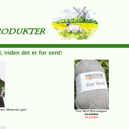
, inden det er for sent!
 uden tilhørende garn
Fine Wool Rheumagarn
54,50DKK
45,00DKK